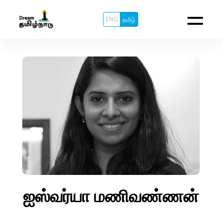
ENG
தமிழ்
ஐஸ்வர்யா மணிவண்ணன்