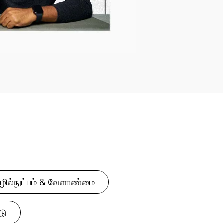
ழில்நுட்பம் & வேளாண்மை
டு