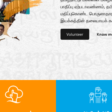
பாதிப்பு ஏற்படாவண்ணம், தமி
மதிப்புகொண்ட பொருளாதார
இயக்கத்தின் தலையாயக் க
Volunteer
Know m