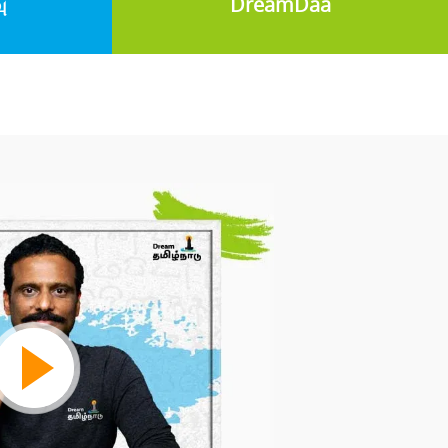
ு
DreamDaa