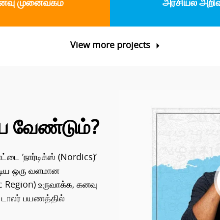
னவு முனைவகம்
அரசியல் அறிவ
View more projects
 வேண்டும்?
டை ’நார்டிக்ஸ் (Nordics)’
ூடிய ஒரு வளமான
Region) உருவாக்க, கனவு
் டாலர் பயணத்தில்