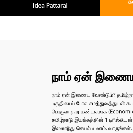
க
Idea Pattarai
நாம் ஏன் இணைய
நாம் ஏன் இணைய வேண்டும்? தமிழ்நாட்
பகுதியைப் போல சமத்துவத்துடன் க
பொருளாதார மண்டலமாக (Economic 
தமிழ்நாடு இயக்கத்தின் 1 டிரில்லியன
இணைந்து செயல்படலாம், வாருங்கள்.