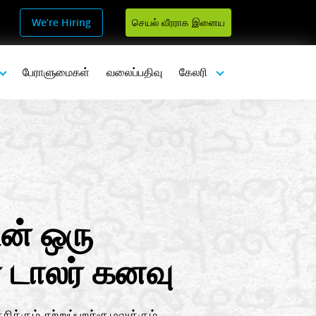
We’re Hiring
செயல் வீரராக இனைய
பேராளுமைகள்
வலைப்பதிவு
கேலரி
ின் ஒரு
் டாலர் கனவு
ிக்கும் சுற்றுப்புறச்சூழலுக்கும்