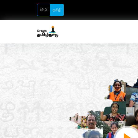
ENG
தமிழ்