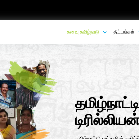
கனவு தமிழ்நாடு
திட்டங்கள்
தமிழ்நாட்ட
டிரில்லியன
தமிழ்நாட்டு மக்களின் மகிழ்ச்ச